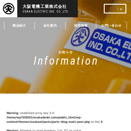
大阪電機工業株式会社
jp
OSAKA ELECTRIC IND. CO.,LTD.
製品紹介
会社案内
採用情報
お問い合わせ
お知らせ
Information
Warning
: Undefined array key 0 in
/home/wp155880/osakadenki.com/public_html/wp-
content/themes/osakael/parts/parts-blog-main-post.php
on line
4
Warning
: Attempt to read property "cat_ID" on null in